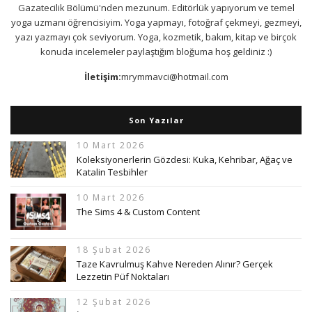
Gazatecilik Bölümü'nden mezunum. Editörlük yapıyorum ve temel
yoga uzmanı öğrencisiyim. Yoga yapmayı, fotoğraf çekmeyi, gezmeyi,
yazı yazmayı çok seviyorum. Yoga, kozmetik, bakım, kitap ve birçok
konuda incelemeler paylaştığım bloğuma hoş geldiniz :)
İletişim:
mrymmavci@hotmail.com
Son Yazılar
10 Mart 2026
Koleksiyonerlerin Gözdesi: Kuka, Kehribar, Ağaç ve
Katalin Tesbihler
10 Mart 2026
The Sims 4 & Custom Content
18 Şubat 2026
Taze Kavrulmuş Kahve Nereden Alınır? Gerçek
Lezzetin Püf Noktaları
12 Şubat 2026