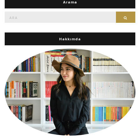
Arama
Ara:
Ara
Hakkımda