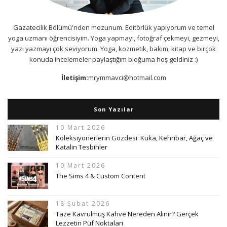
Gazatecilik Bölümü'nden mezunum. Editörlük yapıyorum ve temel
yoga uzmanı öğrencisiyim. Yoga yapmayı, fotoğraf çekmeyi, gezmeyi,
yazı yazmayı çok seviyorum. Yoga, kozmetik, bakım, kitap ve birçok
konuda incelemeler paylaştığım bloğuma hoş geldiniz :)
İletişim:
mrymmavci@hotmail.com
Son Yazılar
10 Mart 2026
Koleksiyonerlerin Gözdesi: Kuka, Kehribar, Ağaç ve
Katalin Tesbihler
10 Mart 2026
The Sims 4 & Custom Content
18 Şubat 2026
Taze Kavrulmuş Kahve Nereden Alınır? Gerçek
Lezzetin Püf Noktaları