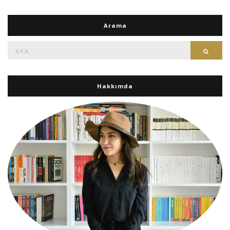
Arama
Ara:
Ara
Hakkımda