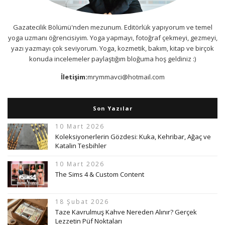
Gazatecilik Bölümü'nden mezunum. Editörlük yapıyorum ve temel
yoga uzmanı öğrencisiyim. Yoga yapmayı, fotoğraf çekmeyi, gezmeyi,
yazı yazmayı çok seviyorum. Yoga, kozmetik, bakım, kitap ve birçok
konuda incelemeler paylaştığım bloğuma hoş geldiniz :)
İletişim:
mrymmavci@hotmail.com
Son Yazılar
10 Mart 2026
Koleksiyonerlerin Gözdesi: Kuka, Kehribar, Ağaç ve
Katalin Tesbihler
10 Mart 2026
The Sims 4 & Custom Content
18 Şubat 2026
Taze Kavrulmuş Kahve Nereden Alınır? Gerçek
Lezzetin Püf Noktaları