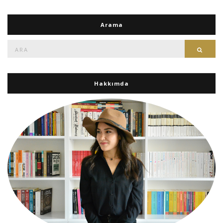
Arama
Ara:
Ara
Hakkımda