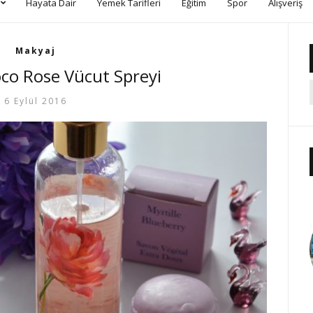
Hayata Dair
Yemek Tarifleri
Eğitim
Spor
Alışveriş
Makyaj
o Rose Vücut Spreyi
6 Eylül 2016