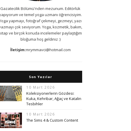
Gazatecilik Bölümü'nden mezunum. Editörlük
yapıyorum ve temel yoga uzmanı öğrencisiyim.
Yoga yapmayı, fotoğraf çekmeyi, gezmeyi, yazı
yazmayı çok seviyorum. Yoga, kozmetik, bakım,
kitap ve birçok konuda incelemeler paylaştığım
bloğuma hoş geldiniz :)
İletişim:
mrymmavci@hotmail.com
Son Yazılar
10 Mart 2026
Koleksiyonerlerin Gözdesi:
Kuka, Kehribar, Ağaç ve Katalin
Tesbihler
10 Mart 2026
The Sims 4 & Custom Content