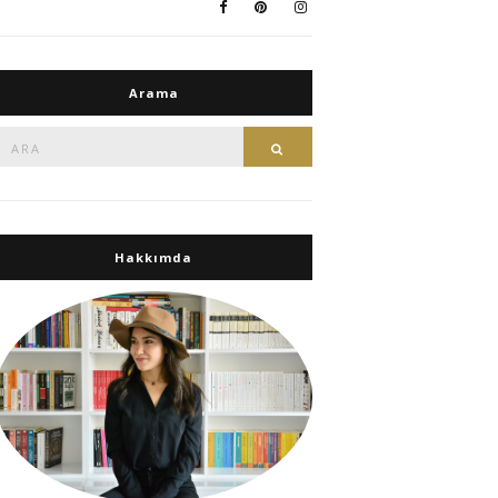
Arama
Ara:
Ara
Hakkımda