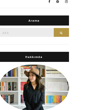
Arama
Ara:
Ara
Hakkımda