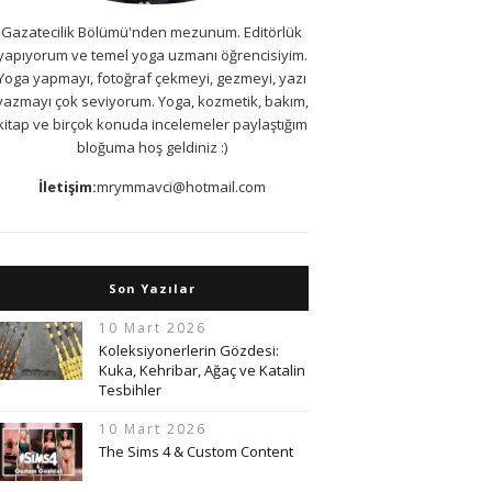
Gazatecilik Bölümü'nden mezunum. Editörlük
yapıyorum ve temel yoga uzmanı öğrencisiyim.
Yoga yapmayı, fotoğraf çekmeyi, gezmeyi, yazı
yazmayı çok seviyorum. Yoga, kozmetik, bakım,
kitap ve birçok konuda incelemeler paylaştığım
bloğuma hoş geldiniz :)
İletişim:
mrymmavci@hotmail.com
Son Yazılar
10 Mart 2026
Koleksiyonerlerin Gözdesi:
Kuka, Kehribar, Ağaç ve Katalin
Tesbihler
10 Mart 2026
The Sims 4 & Custom Content