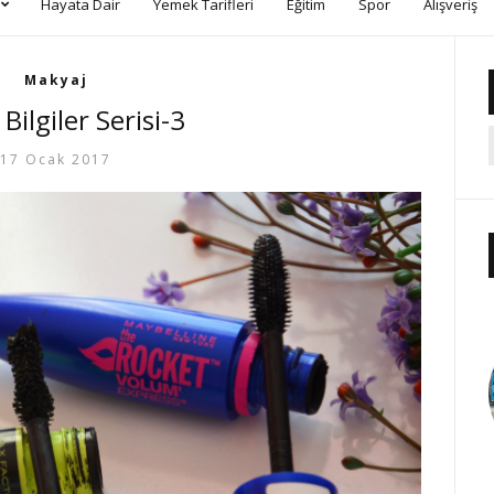
Hayata Dair
Yemek Tarifleri
Eğitim
Spor
Alışveriş
Makyaj
 Bilgiler Serisi-3
17 Ocak 2017