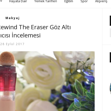
Hayata Dair
Yemek Tarifleri
Eğitim
Spor
Alışveriş
Makyaj
ewind The Eraser Göz Altı
ıcısı İncelemesi
28 Eylül 2017