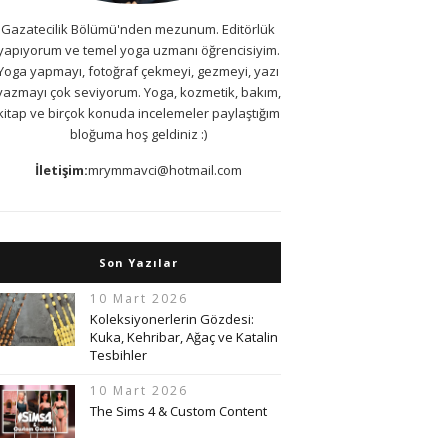
Gazatecilik Bölümü'nden mezunum. Editörlük
yapıyorum ve temel yoga uzmanı öğrencisiyim.
Yoga yapmayı, fotoğraf çekmeyi, gezmeyi, yazı
yazmayı çok seviyorum. Yoga, kozmetik, bakım,
kitap ve birçok konuda incelemeler paylaştığım
bloğuma hoş geldiniz :)
İletişim:
mrymmavci@hotmail.com
Son Yazılar
10 Mart 2026
Koleksiyonerlerin Gözdesi:
Kuka, Kehribar, Ağaç ve Katalin
Tesbihler
10 Mart 2026
The Sims 4 & Custom Content