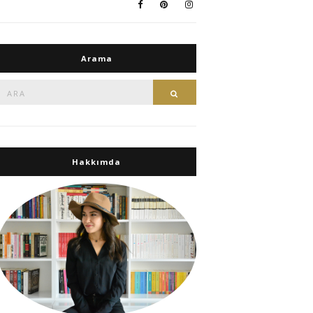
Arama
Ara:
Ara
Hakkımda