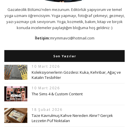
Gazatecilik Bölümü'nden mezunum. Editörlük yapıyorum ve temel
yoga uzmanı öğrencisiyim. Yoga yapmayı, fotoğraf çekmeyi, gezmeyi,
yazı yazmayı çok seviyorum. Yoga, kozmetik, bakım, kitap ve birçok
konuda incelemeler paylaştığım bloğuma hoş geldiniz :)
İletişim:
mrymmavci@hotmail.com
Son Yazılar
10 Mart 2026
Koleksiyonerlerin Gözdesi: Kuka, Kehribar, Ağaç ve
Katalin Tesbihler
10 Mart 2026
The Sims 4 & Custom Content
18 Şubat 2026
Taze Kavrulmuş Kahve Nereden Alınır? Gerçek
Lezzetin Püf Noktaları