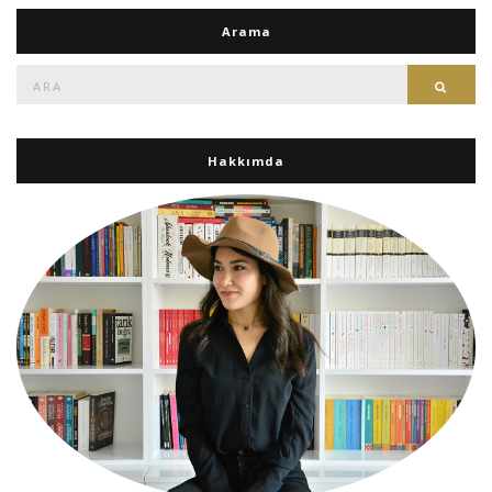
Arama
Ara:
Ara
Hakkımda