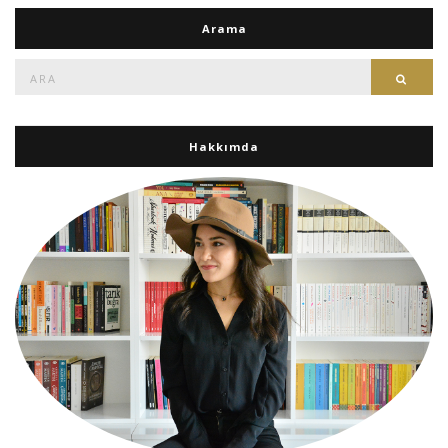
Arama
Ara:
Ara
Hakkımda