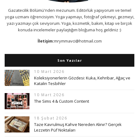
Gazatecilik Bölümü'nden mezunum. Editörlük yapıyorum ve temel
yoga uzmanı öğrencisiyim. Yoga yapmayı, fotoğraf çekmeyi, gezmeyi,
yazı yazmayı çok seviyorum. Yoga, kozmetik, bakım, kitap ve birçok
konuda incelemeler paylaştığım bloğuma hoş geldiniz :)
İletişim:
mrymmavci@hotmail.com
Son Yazılar
10 Mart 2026
Koleksiyonerlerin Gözdesi: Kuka, Kehribar, Ağaç ve
Katalin Tesbihler
10 Mart 2026
The Sims 4 & Custom Content
18 Şubat 2026
Taze Kavrulmuş Kahve Nereden Alınır? Gerçek
Lezzetin Püf Noktaları