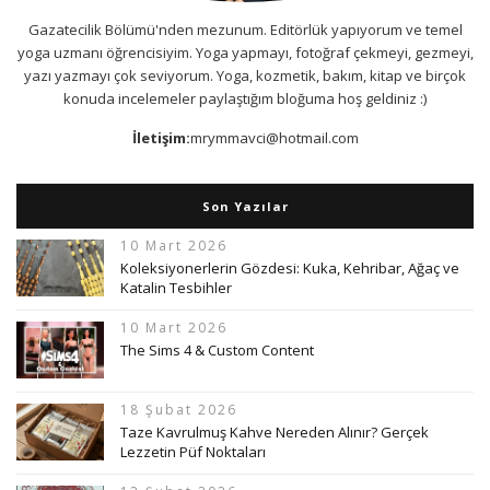
Gazatecilik Bölümü'nden mezunum. Editörlük yapıyorum ve temel
yoga uzmanı öğrencisiyim. Yoga yapmayı, fotoğraf çekmeyi, gezmeyi,
yazı yazmayı çok seviyorum. Yoga, kozmetik, bakım, kitap ve birçok
konuda incelemeler paylaştığım bloğuma hoş geldiniz :)
İletişim:
mrymmavci@hotmail.com
Son Yazılar
10 Mart 2026
Koleksiyonerlerin Gözdesi: Kuka, Kehribar, Ağaç ve
Katalin Tesbihler
10 Mart 2026
The Sims 4 & Custom Content
18 Şubat 2026
Taze Kavrulmuş Kahve Nereden Alınır? Gerçek
Lezzetin Püf Noktaları