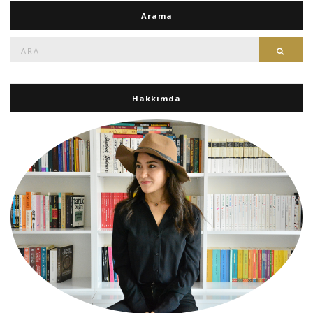
Arama
Ara:
Ara
Hakkımda