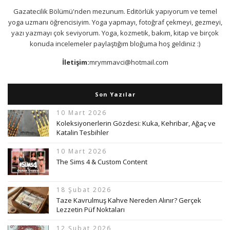
Gazatecilik Bölümü'nden mezunum. Editörlük yapıyorum ve temel
yoga uzmanı öğrencisiyim. Yoga yapmayı, fotoğraf çekmeyi, gezmeyi,
yazı yazmayı çok seviyorum. Yoga, kozmetik, bakım, kitap ve birçok
konuda incelemeler paylaştığım bloğuma hoş geldiniz :)
İletişim:
mrymmavci@hotmail.com
Son Yazılar
10 Mart 2026
Koleksiyonerlerin Gözdesi: Kuka, Kehribar, Ağaç ve
Katalin Tesbihler
10 Mart 2026
The Sims 4 & Custom Content
18 Şubat 2026
Taze Kavrulmuş Kahve Nereden Alınır? Gerçek
Lezzetin Püf Noktaları
12 Şubat 2026