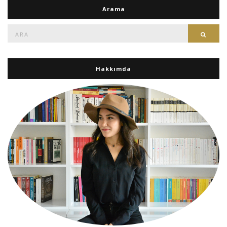
Arama
Ara:
Ara
Hakkımda