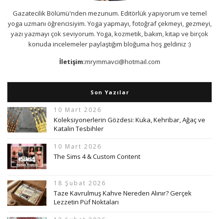
Gazatecilik Bölümü'nden mezunum. Editörlük yapıyorum ve temel
yoga uzmanı öğrencisiyim. Yoga yapmayı, fotoğraf çekmeyi, gezmeyi,
yazı yazmayı çok seviyorum. Yoga, kozmetik, bakım, kitap ve birçok
konuda incelemeler paylaştığım bloğuma hoş geldiniz :)
İletişim:
mrymmavci@hotmail.com
Son Yazılar
10 Mart 2026
Koleksiyonerlerin Gözdesi: Kuka, Kehribar, Ağaç ve
Katalin Tesbihler
10 Mart 2026
The Sims 4 & Custom Content
18 Şubat 2026
Taze Kavrulmuş Kahve Nereden Alınır? Gerçek
Lezzetin Püf Noktaları