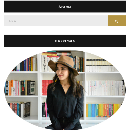
Arama
Ara:
Ara
Hakkımda