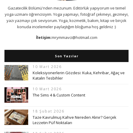
Gazatecilik Bölümü'nden mezunum. Editörlük yapıyorum ve temel
yoga uzmanı öğrencisiyim. Yoga yapmayı, fotoğraf çekmeyi, gezmeyi,
yazı yazmayı çok seviyorum. Yoga, kozmetik, bakım, kitap ve birçok
konuda incelemeler paylaştığım bloğuma hoş geldiniz :)
İletişim:
mrymmavci@hotmail.com
Son Yazılar
10 Mart 2026
Koleksiyonerlerin Gözdesi: Kuka, Kehribar, Ağaç ve
Katalin Tesbihler
10 Mart 2026
The Sims 4 & Custom Content
18 Şubat 2026
Taze Kavrulmuş Kahve Nereden Alınır? Gerçek
Lezzetin Püf Noktaları