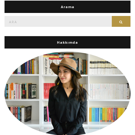
Arama
Ara:
Ara
Hakkımda