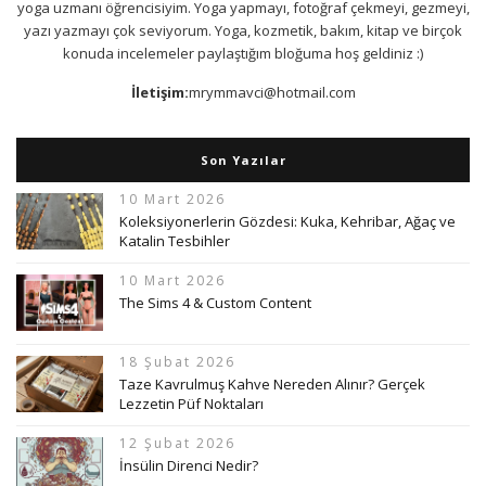
yoga uzmanı öğrencisiyim. Yoga yapmayı, fotoğraf çekmeyi, gezmeyi,
yazı yazmayı çok seviyorum. Yoga, kozmetik, bakım, kitap ve birçok
konuda incelemeler paylaştığım bloğuma hoş geldiniz :)
İletişim:
mrymmavci@hotmail.com
Son Yazılar
10 Mart 2026
Koleksiyonerlerin Gözdesi: Kuka, Kehribar, Ağaç ve
Katalin Tesbihler
10 Mart 2026
The Sims 4 & Custom Content
18 Şubat 2026
Taze Kavrulmuş Kahve Nereden Alınır? Gerçek
Lezzetin Püf Noktaları
12 Şubat 2026
İnsülin Direnci Nedir?