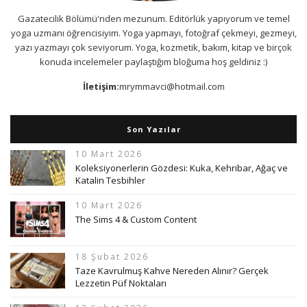
Gazatecilik Bölümü'nden mezunum. Editörlük yapıyorum ve temel
yoga uzmanı öğrencisiyim. Yoga yapmayı, fotoğraf çekmeyi, gezmeyi,
yazı yazmayı çok seviyorum. Yoga, kozmetik, bakım, kitap ve birçok
konuda incelemeler paylaştığım bloğuma hoş geldiniz :)
İletişim:
mrymmavci@hotmail.com
Son Yazılar
10 Mart 2026
Koleksiyonerlerin Gözdesi: Kuka, Kehribar, Ağaç ve
Katalin Tesbihler
10 Mart 2026
The Sims 4 & Custom Content
18 Şubat 2026
Taze Kavrulmuş Kahve Nereden Alınır? Gerçek
Lezzetin Püf Noktaları