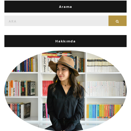
Arama
Ara:
Ara
Hakkımda