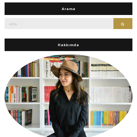
Arama
Ara:
Ara
Hakkımda