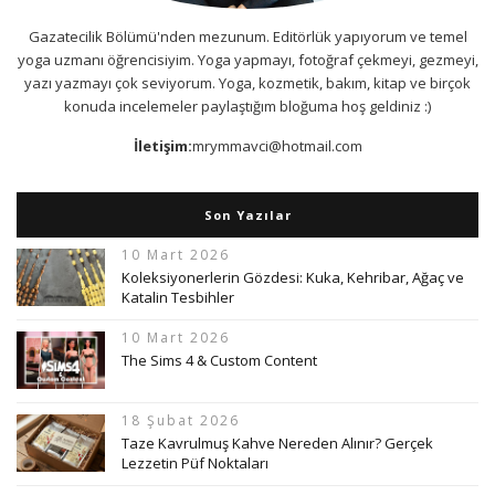
Gazatecilik Bölümü'nden mezunum. Editörlük yapıyorum ve temel
yoga uzmanı öğrencisiyim. Yoga yapmayı, fotoğraf çekmeyi, gezmeyi,
yazı yazmayı çok seviyorum. Yoga, kozmetik, bakım, kitap ve birçok
konuda incelemeler paylaştığım bloğuma hoş geldiniz :)
İletişim:
mrymmavci@hotmail.com
Son Yazılar
10 Mart 2026
Koleksiyonerlerin Gözdesi: Kuka, Kehribar, Ağaç ve
Katalin Tesbihler
10 Mart 2026
The Sims 4 & Custom Content
18 Şubat 2026
Taze Kavrulmuş Kahve Nereden Alınır? Gerçek
Lezzetin Püf Noktaları