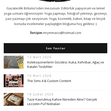
Gazatecilik Bölümü'nden mezunum. Editörlük yapıyorum ve temel
yoga uzmanı öğrencisiyim. Yoga yapmayı, fotoğraf çekmeyi, gezmeyi,
yazı yazmayı çok seviyorum. Yoga, kozmetik, bakım, kitap ve birçok
konuda incelemeler paylaştığım bloğuma hoş geldiniz :)
İletişim:
mrymmavci@hotmail.com
Son Yazılar
10 Mart 2026
Koleksiyonerlerin Gözdesi: Kuka, Kehribar, Ağaç ve
Katalin Tesbihler
10 Mart 2026
The Sims 4 & Custom Content
18 Şubat 2026
Taze Kavrulmuş Kahve Nereden Alınır? Gerçek
Lezzetin Püf Noktaları