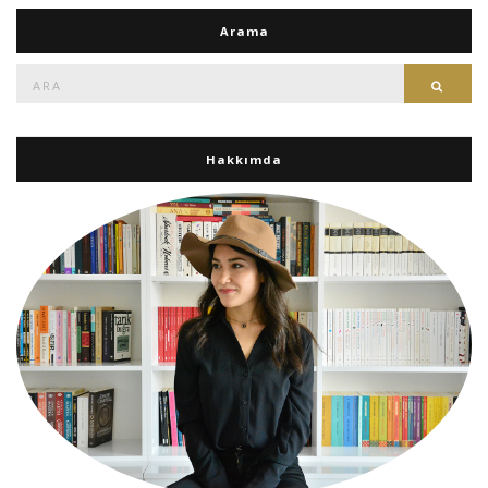
Arama
Ara:
Ara
Hakkımda