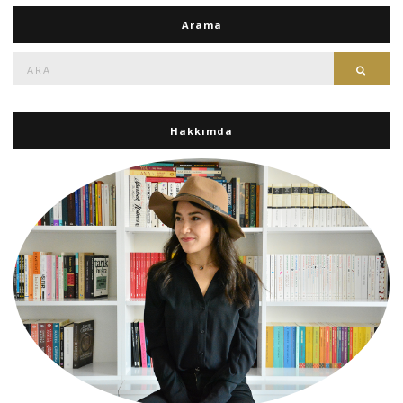
Arama
Ara:
Ara
Hakkımda