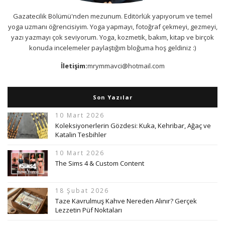
Gazatecilik Bölümü'nden mezunum. Editörlük yapıyorum ve temel
yoga uzmanı öğrencisiyim. Yoga yapmayı, fotoğraf çekmeyi, gezmeyi,
yazı yazmayı çok seviyorum. Yoga, kozmetik, bakım, kitap ve birçok
konuda incelemeler paylaştığım bloğuma hoş geldiniz :)
İletişim:
mrymmavci@hotmail.com
Son Yazılar
10 Mart 2026
Koleksiyonerlerin Gözdesi: Kuka, Kehribar, Ağaç ve
Katalin Tesbihler
10 Mart 2026
The Sims 4 & Custom Content
18 Şubat 2026
Taze Kavrulmuş Kahve Nereden Alınır? Gerçek
Lezzetin Püf Noktaları