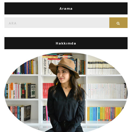
Arama
Ara:
Ara
Hakkımda