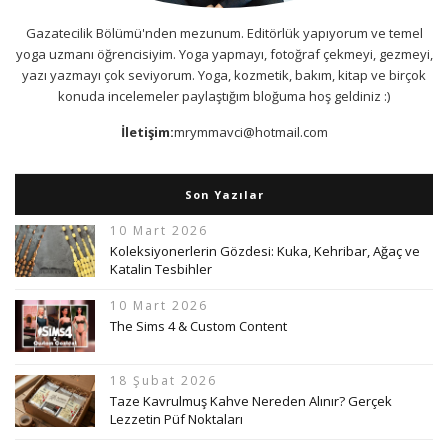
Gazatecilik Bölümü'nden mezunum. Editörlük yapıyorum ve temel
yoga uzmanı öğrencisiyim. Yoga yapmayı, fotoğraf çekmeyi, gezmeyi,
yazı yazmayı çok seviyorum. Yoga, kozmetik, bakım, kitap ve birçok
konuda incelemeler paylaştığım bloğuma hoş geldiniz :)
İletişim:
mrymmavci@hotmail.com
Son Yazılar
10 Mart 2026
Koleksiyonerlerin Gözdesi: Kuka, Kehribar, Ağaç ve
Katalin Tesbihler
10 Mart 2026
The Sims 4 & Custom Content
18 Şubat 2026
Taze Kavrulmuş Kahve Nereden Alınır? Gerçek
Lezzetin Püf Noktaları