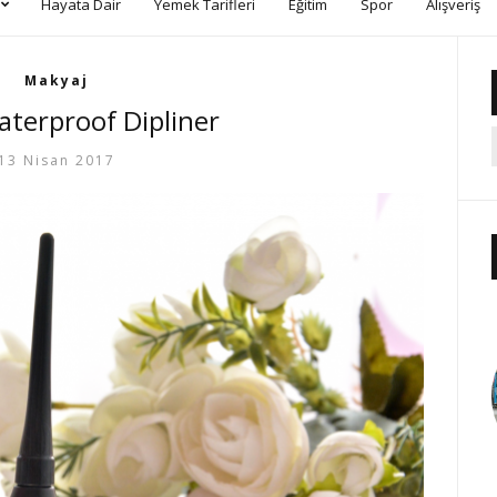
Hayata Dair
Yemek Tarifleri
Eğitim
Spor
Alışveriş
Makyaj
aterproof Dipliner
13 Nisan 2017