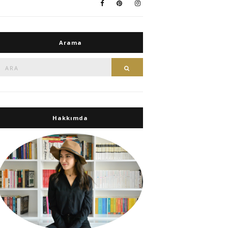
Arama
Ara:
Ara
Hakkımda