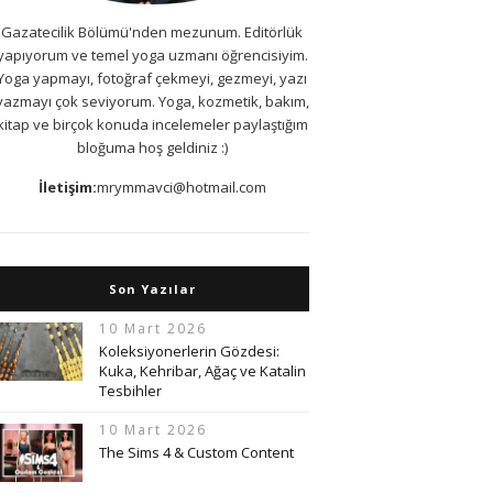
Gazatecilik Bölümü'nden mezunum. Editörlük
yapıyorum ve temel yoga uzmanı öğrencisiyim.
Yoga yapmayı, fotoğraf çekmeyi, gezmeyi, yazı
yazmayı çok seviyorum. Yoga, kozmetik, bakım,
kitap ve birçok konuda incelemeler paylaştığım
bloğuma hoş geldiniz :)
İletişim:
mrymmavci@hotmail.com
Son Yazılar
10 Mart 2026
Koleksiyonerlerin Gözdesi:
Kuka, Kehribar, Ağaç ve Katalin
Tesbihler
10 Mart 2026
The Sims 4 & Custom Content