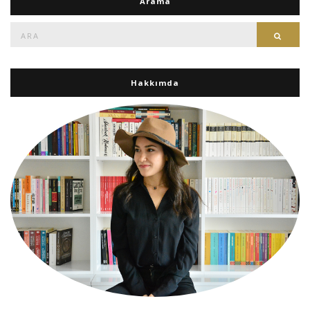
Arama
Ara:
Ara
Hakkımda