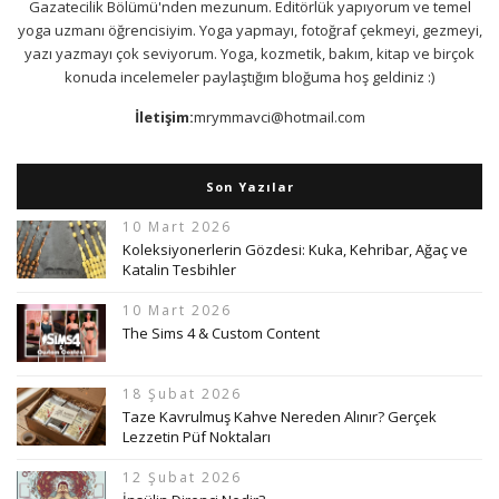
Gazatecilik Bölümü'nden mezunum. Editörlük yapıyorum ve temel
yoga uzmanı öğrencisiyim. Yoga yapmayı, fotoğraf çekmeyi, gezmeyi,
yazı yazmayı çok seviyorum. Yoga, kozmetik, bakım, kitap ve birçok
konuda incelemeler paylaştığım bloğuma hoş geldiniz :)
İletişim:
mrymmavci@hotmail.com
Son Yazılar
10 Mart 2026
Koleksiyonerlerin Gözdesi: Kuka, Kehribar, Ağaç ve
Katalin Tesbihler
10 Mart 2026
The Sims 4 & Custom Content
18 Şubat 2026
Taze Kavrulmuş Kahve Nereden Alınır? Gerçek
Lezzetin Püf Noktaları
12 Şubat 2026