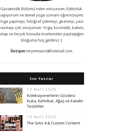
Gazatecilik Bölümü'nden mezunum. Editörlük
yapıyorum ve temel yoga uzmanı öğrencisiyim.
Yoga yapmayı, fotoğraf çekmeyi, gezmeyi, yazı
yazmayı çok seviyorum. Yoga, kozmetik, bakım,
kitap ve birçok konuda incelemeler paylaştığım
bloğuma hoş geldiniz :)
İletişim:
mrymmavci@hotmail.com
Son Yazılar
10 Mart 2026
Koleksiyonerlerin Gözdesi:
Kuka, Kehribar, Ağaç ve Katalin
Tesbihler
10 Mart 2026
The Sims 4 & Custom Content