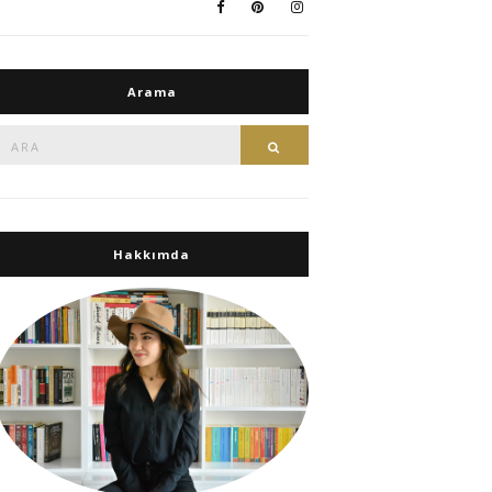
Arama
Ara:
Ara
Hakkımda