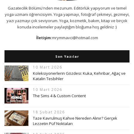
Gazatecilik Bölümü'nden mezunum. Editörlük yapıyorum ve temel
yoga uzmanı öğrencisiyim. Yoga yapmayı, fotoğraf çekmeyi, gezmeyi,
yazı yazmayı çok seviyorum. Yoga, kozmetik, bakım, kitap ve birçok
konuda incelemeler paylaştığım bloğuma hoş geldiniz :)
İletişim:
mrymmavci@hotmail.com
Son Yazılar
10 Mart 2026
Koleksiyonerlerin Gözdesi: Kuka, Kehribar, Ağaç ve
Katalin Tesbihler
10 Mart 2026
The Sims 4 & Custom Content
18 Şubat 2026
Taze Kavrulmuş Kahve Nereden Alınır? Gerçek
Lezzetin Püf Noktaları