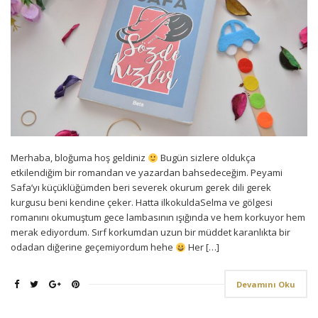
Merhaba, bloğuma hoş geldiniz
Bugün sizlere oldukça
etkilendiğim bir romandan ve yazardan bahsedeceğim. Peyami
Safa’yı küçüklüğümden beri severek okurum gerek dili gerek
kurgusu beni kendine çeker. Hatta ilkokuldaSelma ve gölgesi
romanını okumuştum gece lambasının ışığında ve hem korkuyor hem
merak ediyordum. Sırf korkumdan uzun bir müddet karanlıkta bir
odadan diğerine geçemiyordum hehe
Her […]
Devamını Oku