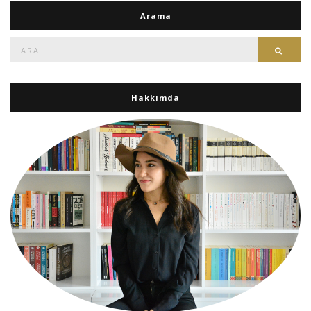
Arama
Ara:
Ara
Hakkımda