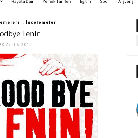
Hayata Dair
Yemek Tarifleri
Eğitim
Spor
Alışveriş
lemeleri
,
İncelemeler
odbye Lenin
23 Aralık 2015