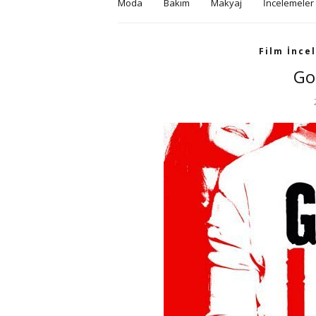
Moda
Bakım
Makyaj
İncelemeler
Film İnce
Go