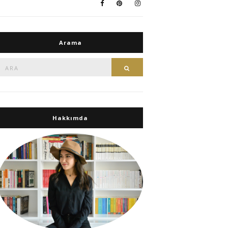
Arama
Ara:
Ara
Hakkımda