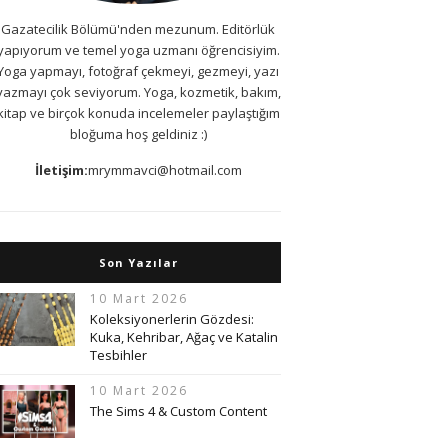
Gazatecilik Bölümü'nden mezunum. Editörlük
yapıyorum ve temel yoga uzmanı öğrencisiyim.
Yoga yapmayı, fotoğraf çekmeyi, gezmeyi, yazı
yazmayı çok seviyorum. Yoga, kozmetik, bakım,
kitap ve birçok konuda incelemeler paylaştığım
bloğuma hoş geldiniz :)
İletişim:
mrymmavci@hotmail.com
Son Yazılar
10 Mart 2026
Koleksiyonerlerin Gözdesi:
Kuka, Kehribar, Ağaç ve Katalin
Tesbihler
10 Mart 2026
The Sims 4 & Custom Content