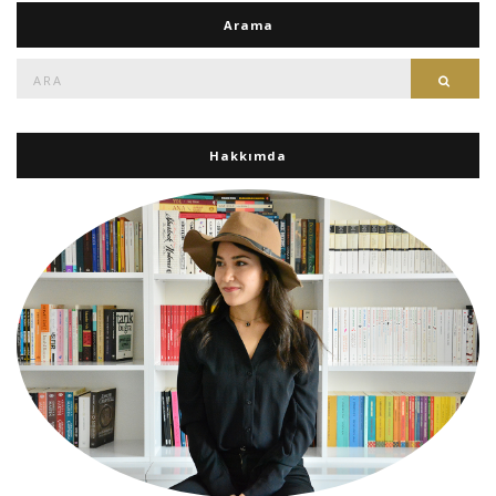
Arama
Ara:
Ara
Hakkımda