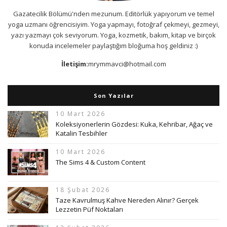
Gazatecilik Bölümü'nden mezunum. Editörlük yapıyorum ve temel
yoga uzmanı öğrencisiyim. Yoga yapmayı, fotoğraf çekmeyi, gezmeyi,
yazı yazmayı çok seviyorum. Yoga, kozmetik, bakım, kitap ve birçok
konuda incelemeler paylaştığım bloğuma hoş geldiniz :)
İletişim:
mrymmavci@hotmail.com
Son Yazılar
10 Mart 2026
Koleksiyonerlerin Gözdesi: Kuka, Kehribar, Ağaç ve
Katalin Tesbihler
10 Mart 2026
The Sims 4 & Custom Content
18 Şubat 2026
Taze Kavrulmuş Kahve Nereden Alınır? Gerçek
Lezzetin Püf Noktaları