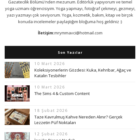
Gazatecilik Bölümü'nden mezunum. Editörlük yapıyorum ve temel
yoga uzmanı öğrencisiyim. Yoga yapmayı, fotoğraf çekmeyi, gezmeyi,
yazı yazmayı çok seviyorum. Yoga, kozmetik, bakım, kitap ve birçok
konuda incelemeler paylaştığım bloğuma hoş geldiniz :)
İletişim:
mrymmavci@hotmail.com
Son Yazılar
10 Mart 2026
Koleksiyonerlerin Gözdesi: Kuka, Kehribar, Ağaç ve
Katalin Tesbihler
10 Mart 2026
The Sims 4 & Custom Content
18 Şubat 2026
Taze Kavrulmuş Kahve Nereden Alınır? Gerçek
Lezzetin Püf Noktaları
12 Şubat 2026