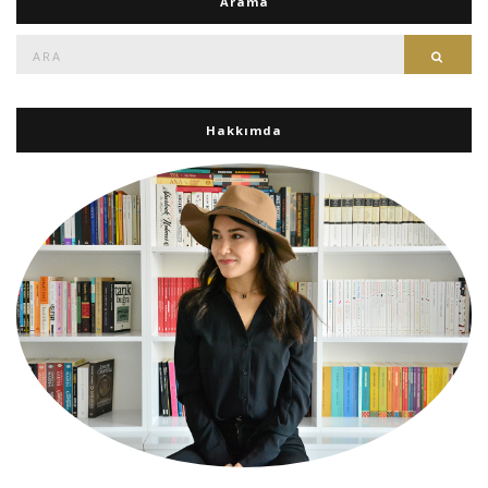
Arama
Ara:
Ara
Hakkımda