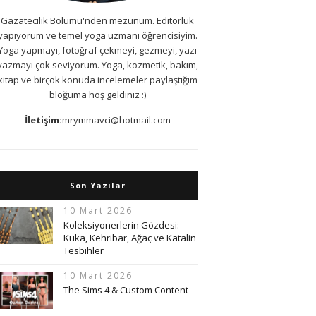
Gazatecilik Bölümü'nden mezunum. Editörlük
yapıyorum ve temel yoga uzmanı öğrencisiyim.
Yoga yapmayı, fotoğraf çekmeyi, gezmeyi, yazı
yazmayı çok seviyorum. Yoga, kozmetik, bakım,
kitap ve birçok konuda incelemeler paylaştığım
bloğuma hoş geldiniz :)
İletişim:
mrymmavci@hotmail.com
Son Yazılar
10 Mart 2026
Koleksiyonerlerin Gözdesi:
Kuka, Kehribar, Ağaç ve Katalin
Tesbihler
10 Mart 2026
The Sims 4 & Custom Content