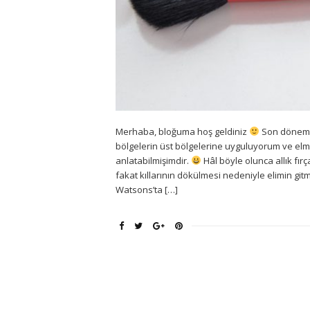
Merhaba, bloğuma hoş geldiniz
Son dönemle
bölgelerin üst bölgelerine uyguluyorum ve el
anlatabilmişimdir.
Hâl böyle olunca allık fırç
fakat kıllarının dökülmesi nedeniyle elimin gi
Watsons’ta […]