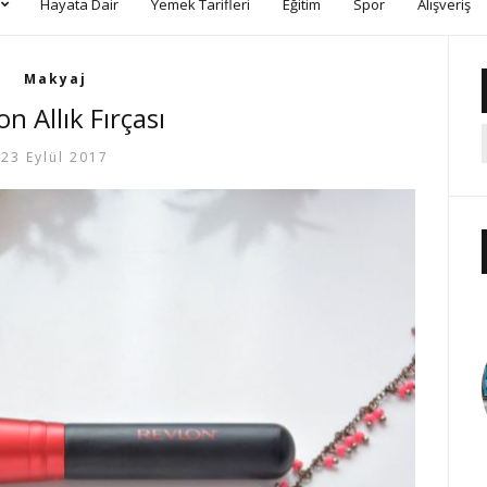
Hayata Dair
Yemek Tarifleri
Eğitim
Spor
Alışveriş
Makyaj
on Allık Fırçası
23 Eylül 2017