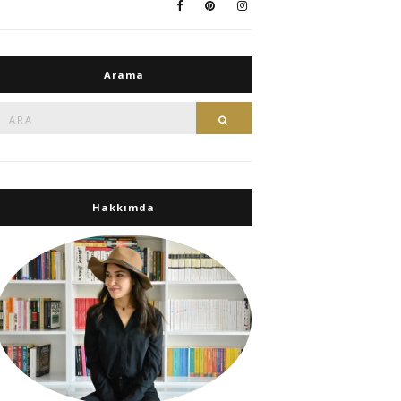
Arama
Ara:
Ara
Hakkımda