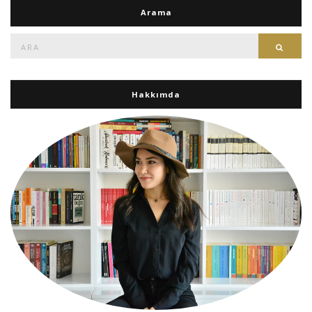
Arama
Ara:
Ara
Hakkımda