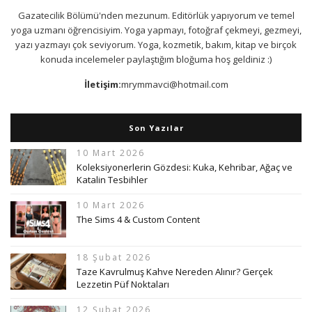
Gazatecilik Bölümü'nden mezunum. Editörlük yapıyorum ve temel
yoga uzmanı öğrencisiyim. Yoga yapmayı, fotoğraf çekmeyi, gezmeyi,
yazı yazmayı çok seviyorum. Yoga, kozmetik, bakım, kitap ve birçok
konuda incelemeler paylaştığım bloğuma hoş geldiniz :)
İletişim:
mrymmavci@hotmail.com
Son Yazılar
10 Mart 2026
Koleksiyonerlerin Gözdesi: Kuka, Kehribar, Ağaç ve
Katalin Tesbihler
10 Mart 2026
The Sims 4 & Custom Content
18 Şubat 2026
Taze Kavrulmuş Kahve Nereden Alınır? Gerçek
Lezzetin Püf Noktaları
12 Şubat 2026