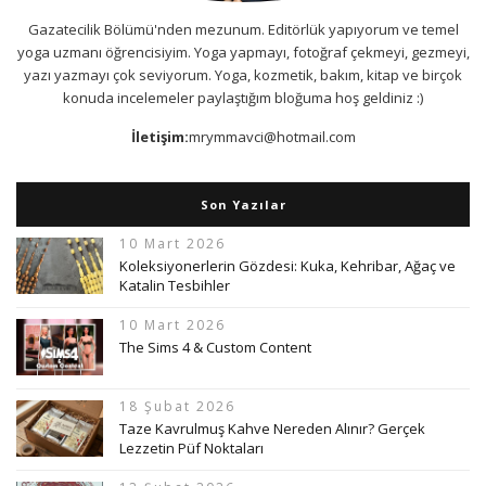
Gazatecilik Bölümü'nden mezunum. Editörlük yapıyorum ve temel
yoga uzmanı öğrencisiyim. Yoga yapmayı, fotoğraf çekmeyi, gezmeyi,
yazı yazmayı çok seviyorum. Yoga, kozmetik, bakım, kitap ve birçok
konuda incelemeler paylaştığım bloğuma hoş geldiniz :)
İletişim:
mrymmavci@hotmail.com
Son Yazılar
10 Mart 2026
Koleksiyonerlerin Gözdesi: Kuka, Kehribar, Ağaç ve
Katalin Tesbihler
10 Mart 2026
The Sims 4 & Custom Content
18 Şubat 2026
Taze Kavrulmuş Kahve Nereden Alınır? Gerçek
Lezzetin Püf Noktaları