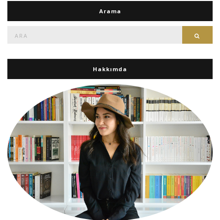
Arama
Ara:
Ara
Hakkımda