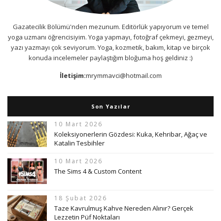
Gazatecilik Bölümü'nden mezunum. Editörlük yapıyorum ve temel
yoga uzmanı öğrencisiyim. Yoga yapmayı, fotoğraf çekmeyi, gezmeyi,
yazı yazmayı çok seviyorum. Yoga, kozmetik, bakım, kitap ve birçok
konuda incelemeler paylaştığım bloğuma hoş geldiniz :)
İletişim:
mrymmavci@hotmail.com
Son Yazılar
10 Mart 2026
Koleksiyonerlerin Gözdesi: Kuka, Kehribar, Ağaç ve
Katalin Tesbihler
10 Mart 2026
The Sims 4 & Custom Content
18 Şubat 2026
Taze Kavrulmuş Kahve Nereden Alınır? Gerçek
Lezzetin Püf Noktaları