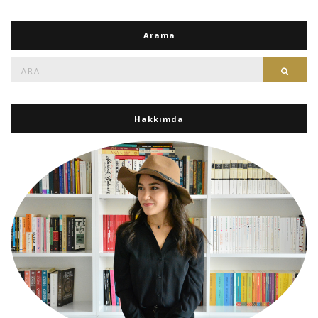
Arama
Ara:
Ara
Hakkımda