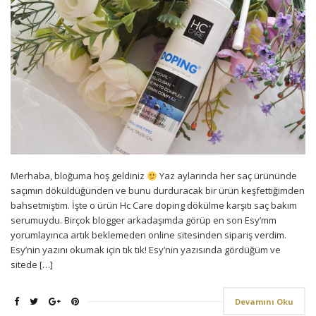
Merhaba, bloğuma hoş geldiniz
Yaz aylarında her saç ürününde
saçımın döküldüğünden ve bunu durduracak bir ürün keşfettiğimden
bahsetmiştim. İşte o ürün Hc Care doping dökülme karşıtı saç bakım
serumuydu. Birçok blogger arkadaşımda görüp en son Esy’mm
yorumlayınca artık beklemeden online sitesinden sipariş verdim.
Esy’nin yazını okumak için tık tık! Esy’nin yazısında gördüğüm ve
sitede […]
Devamını Oku