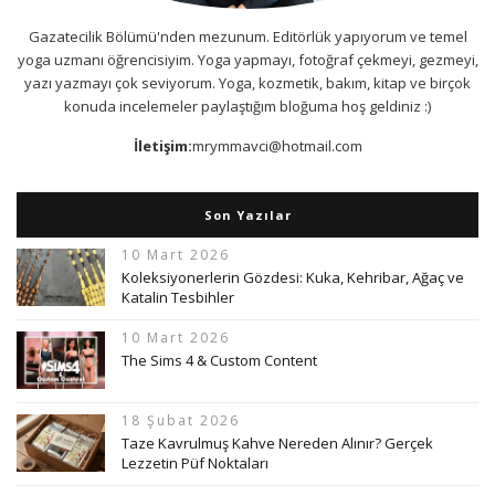
Gazatecilik Bölümü'nden mezunum. Editörlük yapıyorum ve temel
yoga uzmanı öğrencisiyim. Yoga yapmayı, fotoğraf çekmeyi, gezmeyi,
yazı yazmayı çok seviyorum. Yoga, kozmetik, bakım, kitap ve birçok
konuda incelemeler paylaştığım bloğuma hoş geldiniz :)
İletişim:
mrymmavci@hotmail.com
Son Yazılar
10 Mart 2026
Koleksiyonerlerin Gözdesi: Kuka, Kehribar, Ağaç ve
Katalin Tesbihler
10 Mart 2026
The Sims 4 & Custom Content
18 Şubat 2026
Taze Kavrulmuş Kahve Nereden Alınır? Gerçek
Lezzetin Püf Noktaları