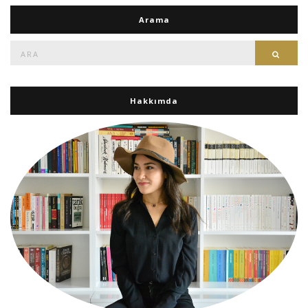
Arama
Ara:
Ara
Hakkımda