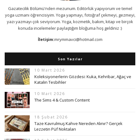
Gazatecilik Bölümü'nden mezunum. Editörlük yapıyorum ve temel
yoga uzmanı öğrencisiyim. Yoga yapmayı, fotoğraf çekmeyi, gezmeyi,
yazı yazmayı çok seviyorum. Yoga, kozmetik, bakım, kitap ve birçok
konuda incelemeler paylaştığım bloğuma hoş geldiniz :)
İletişim:
mrymmavci@hotmail.com
Son Yazılar
10 Mart 2026
Koleksiyonerlerin Gözdesi: Kuka, Kehribar, Ağaç ve
Katalin Tesbihler
10 Mart 2026
The Sims 4 & Custom Content
18 Şubat 2026
Taze Kavrulmuş Kahve Nereden Alınır? Gerçek
Lezzetin Püf Noktaları