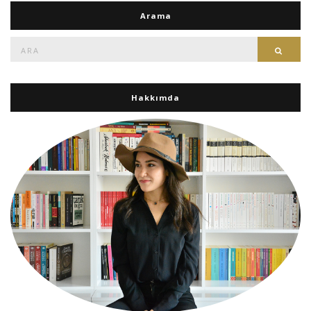
Arama
Ara:
Ara
Hakkımda