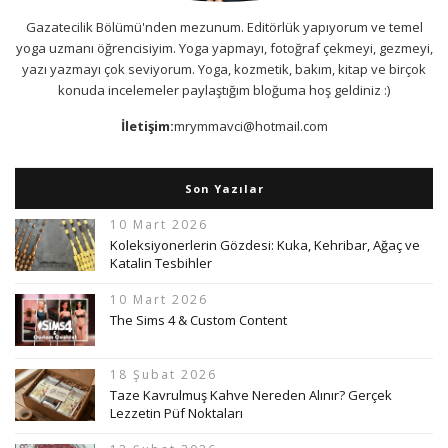
Gazatecilik Bölümü'nden mezunum. Editörlük yapıyorum ve temel
yoga uzmanı öğrencisiyim. Yoga yapmayı, fotoğraf çekmeyi, gezmeyi,
yazı yazmayı çok seviyorum. Yoga, kozmetik, bakım, kitap ve birçok
konuda incelemeler paylaştığım bloğuma hoş geldiniz :)
İletişim:
mrymmavci@hotmail.com
Son Yazılar
10 Mart 2026
Koleksiyonerlerin Gözdesi: Kuka, Kehribar, Ağaç ve
Katalin Tesbihler
10 Mart 2026
The Sims 4 & Custom Content
18 Şubat 2026
Taze Kavrulmuş Kahve Nereden Alınır? Gerçek
Lezzetin Püf Noktaları