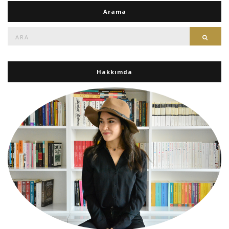
Arama
Ara:
Ara
Hakkımda