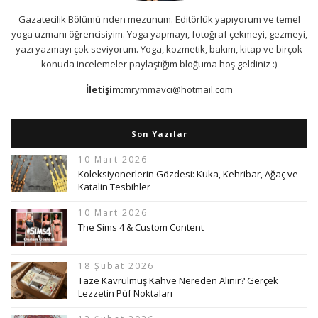
Gazatecilik Bölümü'nden mezunum. Editörlük yapıyorum ve temel
yoga uzmanı öğrencisiyim. Yoga yapmayı, fotoğraf çekmeyi, gezmeyi,
yazı yazmayı çok seviyorum. Yoga, kozmetik, bakım, kitap ve birçok
konuda incelemeler paylaştığım bloğuma hoş geldiniz :)
İletişim:
mrymmavci@hotmail.com
Son Yazılar
10 Mart 2026
Koleksiyonerlerin Gözdesi: Kuka, Kehribar, Ağaç ve
Katalin Tesbihler
10 Mart 2026
The Sims 4 & Custom Content
18 Şubat 2026
Taze Kavrulmuş Kahve Nereden Alınır? Gerçek
Lezzetin Püf Noktaları