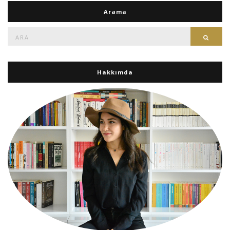
Arama
Ara:
Ara
Hakkımda