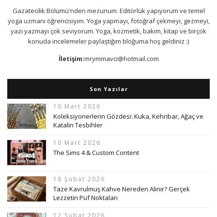
Gazatecilik Bölümü'nden mezunum. Editörlük yapıyorum ve temel
yoga uzmanı öğrencisiyim. Yoga yapmayı, fotoğraf çekmeyi, gezmeyi,
yazı yazmayı çok seviyorum. Yoga, kozmetik, bakım, kitap ve birçok
konuda incelemeler paylaştığım bloğuma hoş geldiniz :)
İletişim:
mrymmavci@hotmail.com
Son Yazılar
10 Mart 2026
Koleksiyonerlerin Gözdesi: Kuka, Kehribar, Ağaç ve
Katalin Tesbihler
10 Mart 2026
The Sims 4 & Custom Content
18 Şubat 2026
Taze Kavrulmuş Kahve Nereden Alınır? Gerçek
Lezzetin Püf Noktaları
12 Şubat 2026