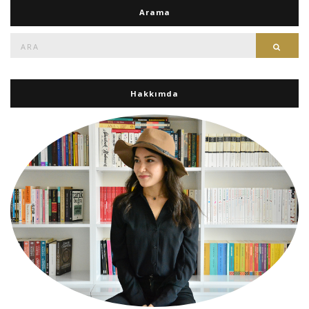
Arama
Ara:
Ara
Hakkımda