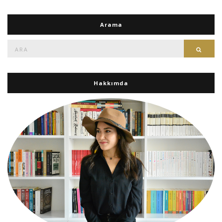
Arama
Ara:
Ara
Hakkımda