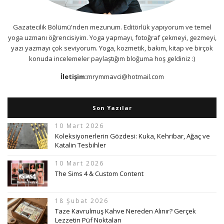
Gazatecilik Bölümü'nden mezunum. Editörlük yapıyorum ve temel
yoga uzmanı öğrencisiyim. Yoga yapmayı, fotoğraf çekmeyi, gezmeyi,
yazı yazmayı çok seviyorum. Yoga, kozmetik, bakım, kitap ve birçok
konuda incelemeler paylaştığım bloğuma hoş geldiniz :)
İletişim:
mrymmavci@hotmail.com
Son Yazılar
10 Mart 2026
Koleksiyonerlerin Gözdesi: Kuka, Kehribar, Ağaç ve
Katalin Tesbihler
10 Mart 2026
The Sims 4 & Custom Content
18 Şubat 2026
Taze Kavrulmuş Kahve Nereden Alınır? Gerçek
Lezzetin Püf Noktaları