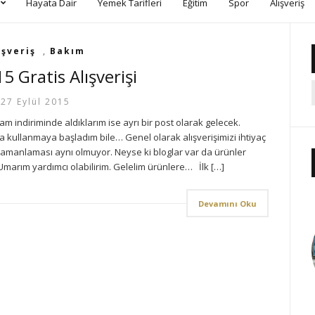
Hayata Dair
Yemek Tarifleri
Eğitim
Spor
Alışveriş
ışveriş
,
Bakım
5 Gratis Alışverişi
27 Eylül 2015
ram indiriminde aldıklarım ise ayrı bir post olarak gelecek.
ta kullanmaya başladım bile… Genel olarak alışverişimizi ihtiyaç
ç zamanlaması aynı olmuyor. Neyse ki bloglar var da ürünler
Umarım yardımcı olabilirim. Gelelim ürünlere… İlk […]
Devamını Oku