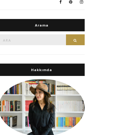
Arama
Ara:
Ara
Hakkımda