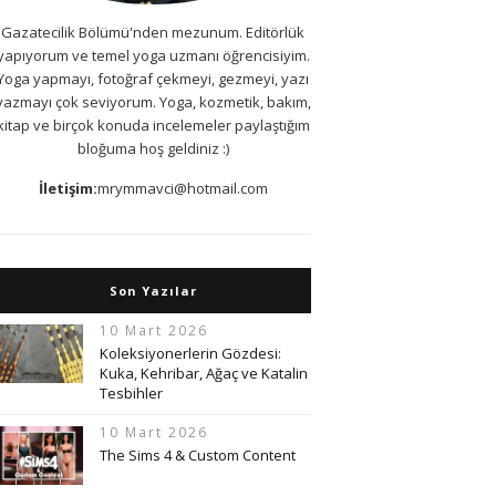
Gazatecilik Bölümü'nden mezunum. Editörlük
yapıyorum ve temel yoga uzmanı öğrencisiyim.
Yoga yapmayı, fotoğraf çekmeyi, gezmeyi, yazı
yazmayı çok seviyorum. Yoga, kozmetik, bakım,
kitap ve birçok konuda incelemeler paylaştığım
bloğuma hoş geldiniz :)
İletişim:
mrymmavci@hotmail.com
Son Yazılar
10 Mart 2026
Koleksiyonerlerin Gözdesi:
Kuka, Kehribar, Ağaç ve Katalin
Tesbihler
10 Mart 2026
The Sims 4 & Custom Content