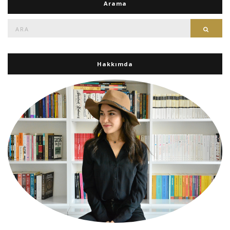
Arama
Ara:
Ara
Hakkımda