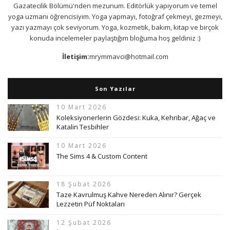
Gazatecilik Bölümü'nden mezunum. Editörlük yapıyorum ve temel
yoga uzmanı öğrencisiyim. Yoga yapmayı, fotoğraf çekmeyi, gezmeyi,
yazı yazmayı çok seviyorum. Yoga, kozmetik, bakım, kitap ve birçok
konuda incelemeler paylaştığım bloğuma hoş geldiniz :)
İletişim:
mrymmavci@hotmail.com
Son Yazılar
10 Mart 2026
Koleksiyonerlerin Gözdesi: Kuka, Kehribar, Ağaç ve
Katalin Tesbihler
10 Mart 2026
The Sims 4 & Custom Content
18 Şubat 2026
Taze Kavrulmuş Kahve Nereden Alınır? Gerçek
Lezzetin Püf Noktaları
12 Şubat 2026