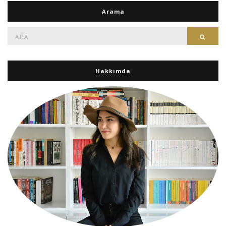
Arama
Ara:
Ara
Hakkımda