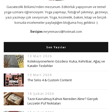
Gazatecilik Bölümü'nden mezunum. Editörlük yapıyorum ve temel
yoga uzmanı öğrencisiyim. Yoga yapmayı, fotoğraf çekmeyi, gezmeyi,
yazı yazmayı çok seviyorum. Yoga, kozmetik, bakım, kitap ve birçok
konuda incelemeler paylaştığım bloğuma hoş geldiniz :)
İletişim:
mrymmavci@hotmail.com
Son Yazılar
10 Mart 2026
Koleksiyonerlerin Gözdesi: Kuka, Kehribar, Ağaç ve
Katalin Tesbihler
10 Mart 2026
The Sims 4 & Custom Content
18 Şubat 2026
Taze Kavrulmuş Kahve Nereden Alınır? Gerçek
Lezzetin Püf Noktaları