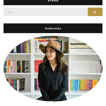
Arama
Ara:
Ara
Hakkımda