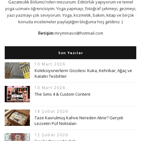
Gazatecilik Bölümü'nden mezunum. Editörlük yapıyorum ve temel
yoga uzmanı öğrencisiyim. Yoga yapmayı, fotoğraf çekmeyi, gezmeyi,
yazı yazmayı çok seviyorum. Yoga, kozmetik, bakım, kitap ve birçok
konuda incelemeler paylaştığım bloğuma hoş geldiniz :)
İletişim:
mrymmavci@hotmail.com
Son Yazılar
10 Mart 2026
Koleksiyonerlerin Gözdesi: Kuka, Kehribar, Ağaç ve
Katalin Tesbihler
10 Mart 2026
The Sims 4 & Custom Content
18 Şubat 2026
Taze Kavrulmuş Kahve Nereden Alınır? Gerçek
Lezzetin Püf Noktaları
12 Şubat 2026