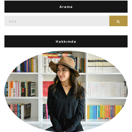
Arama
Ara:
Ara
Hakkımda