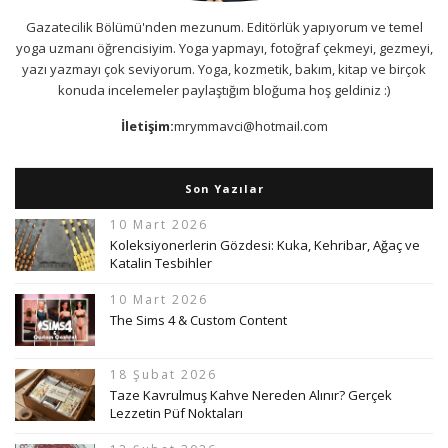
Gazatecilik Bölümü'nden mezunum. Editörlük yapıyorum ve temel
yoga uzmanı öğrencisiyim. Yoga yapmayı, fotoğraf çekmeyi, gezmeyi,
yazı yazmayı çok seviyorum. Yoga, kozmetik, bakım, kitap ve birçok
konuda incelemeler paylaştığım bloğuma hoş geldiniz :)
İletişim:
mrymmavci@hotmail.com
Son Yazılar
10 Mart 2026
Koleksiyonerlerin Gözdesi: Kuka, Kehribar, Ağaç ve
Katalin Tesbihler
10 Mart 2026
The Sims 4 & Custom Content
18 Şubat 2026
Taze Kavrulmuş Kahve Nereden Alınır? Gerçek
Lezzetin Püf Noktaları