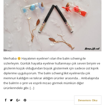
Merhaba
Hayatımın eyeliner’ı olan the balm schwing ile
sizlerleyim. Günlük hayatta eyeliner kullanmayı çok seven biriyim ve
gözlerim küçük olduğundan büyük göstermek için sadece üst kiprik
diplerime uyguluyorum. The balm schwing likit eyelinerda çok
memnun kaldığım ve tekrar aldığım ürünler arasında… Ambalajında
the balm’ın o şirin ve esprili mizacı görmek mümkün diğer
ürünlerindeki gibi. […]
Devamını Oku