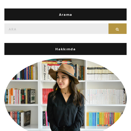
Arama
Ara:
Ara
Hakkımda