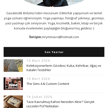
Gazatecilik Bölümü'nden mezunum. Editörlük yapıyorum ve temel
yoga uzmanı öğrencisiyim. Yoga yapmayı, fotoğraf çekmeyi, gezmeyi,
yazı yazmayı çok seviyorum. Yoga, kozmetik, bakım, kitap ve birçok
konuda incelemeler paylaştığım bloğuma hoş geldiniz :)
İletişim:
mrymmavci@hotmail.com
Son Yazılar
10 Mart 2026
Koleksiyonerlerin Gözdesi: Kuka, Kehribar, Ağaç ve
Katalin Tesbihler
10 Mart 2026
The Sims 4 & Custom Content
18 Şubat 2026
Taze Kavrulmuş Kahve Nereden Alınır? Gerçek
Lezzetin Püf Noktaları