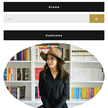
Arama
Ara:
Ara
Hakkımda