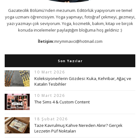
Gazatecilik Bölümü'nden mezunum. Editörlük yapıyorum ve temel
yoga uzmanı öğrencisiyim. Yoga yapmayı, fotoğraf çekmeyi, gezmeyi,
yazı yazmayı çok seviyorum. Yoga, kozmetik, bakım, kitap ve birçok
konuda incelemeler paylaştığım bloğuma hoş geldiniz :)
İletişim:
mrymmavci@hotmail.com
Son Yazılar
10 Mart 2026
Koleksiyonerlerin Gözdesi: Kuka, Kehribar, Ağaç ve
Katalin Tesbihler
10 Mart 2026
The Sims 4 & Custom Content
18 Şubat 2026
Taze Kavrulmuş Kahve Nereden Alınır? Gerçek
Lezzetin Püf Noktaları