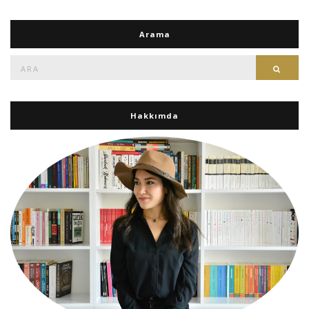
Arama
Ara:
Ara
Hakkımda