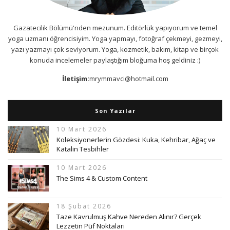
Gazatecilik Bölümü'nden mezunum. Editörlük yapıyorum ve temel
yoga uzmanı öğrencisiyim. Yoga yapmayı, fotoğraf çekmeyi, gezmeyi,
yazı yazmayı çok seviyorum. Yoga, kozmetik, bakım, kitap ve birçok
konuda incelemeler paylaştığım bloğuma hoş geldiniz :)
İletişim:
mrymmavci@hotmail.com
Son Yazılar
10 Mart 2026
Koleksiyonerlerin Gözdesi: Kuka, Kehribar, Ağaç ve
Katalin Tesbihler
10 Mart 2026
The Sims 4 & Custom Content
18 Şubat 2026
Taze Kavrulmuş Kahve Nereden Alınır? Gerçek
Lezzetin Püf Noktaları