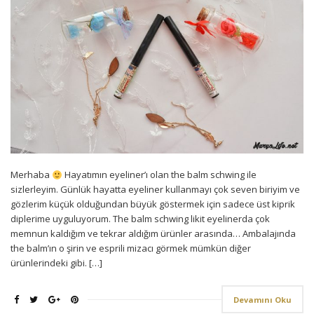
Merhaba
Hayatımın eyeliner’ı olan the balm schwing ile
sizlerleyim. Günlük hayatta eyeliner kullanmayı çok seven biriyim ve
gözlerim küçük olduğundan büyük göstermek için sadece üst kiprik
diplerime uyguluyorum. The balm schwing likit eyelinerda çok
memnun kaldığım ve tekrar aldığım ürünler arasında… Ambalajında
the balm’ın o şirin ve esprili mizacı görmek mümkün diğer
ürünlerindeki gibi. […]
Devamını Oku