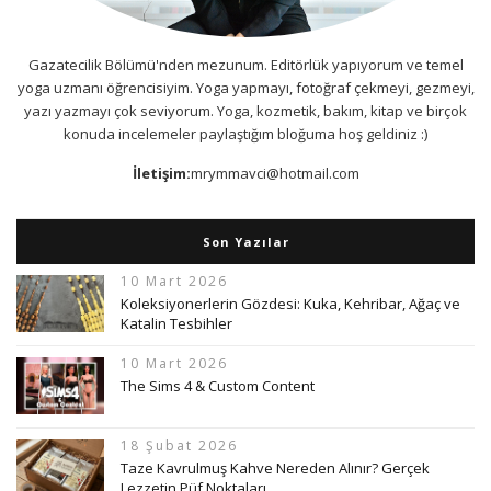
Gazatecilik Bölümü'nden mezunum. Editörlük yapıyorum ve temel
yoga uzmanı öğrencisiyim. Yoga yapmayı, fotoğraf çekmeyi, gezmeyi,
yazı yazmayı çok seviyorum. Yoga, kozmetik, bakım, kitap ve birçok
konuda incelemeler paylaştığım bloğuma hoş geldiniz :)
İletişim:
mrymmavci@hotmail.com
Son Yazılar
10 Mart 2026
Koleksiyonerlerin Gözdesi: Kuka, Kehribar, Ağaç ve
Katalin Tesbihler
10 Mart 2026
The Sims 4 & Custom Content
18 Şubat 2026
Taze Kavrulmuş Kahve Nereden Alınır? Gerçek
Lezzetin Püf Noktaları