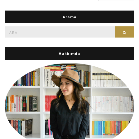
Arama
Ara:
Ara
Hakkımda