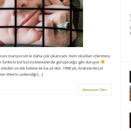
ısını inanıyorum ki daha çok çıkarıcam. Hem okuldan izlenmesi
 birikti ki bol bol incelemelerde görüşeceğiz gibi duruyor
ledim ve tek kelime ile ba-yıl-dım. 1998 yılı, Andrew Niccol
er Weir’in üstlendiği […]
Devamını Oku