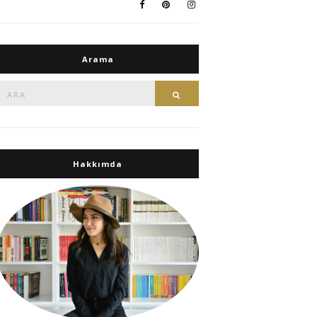
Arama
Ara:
Ara
Hakkımda