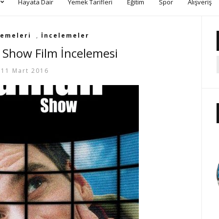
Hayata Dair
Yemek Tarifleri
Eğitim
Spor
Alışveriş
lemeleri
,
İncelemeler
Show Film İncelemesi
11 Mart 2016