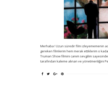
Merhaba ! Uzun süredir film izleyememenin ac
gereken filmlerim hem merak ettiklerim o kadar
Truman Show filmini canım sevgilim sayesinde iz
tarafından kaleme alınan ve yönetmenliğini Pet