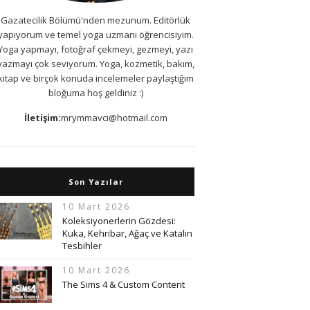
Gazatecilik Bölümü'nden mezunum. Editörlük
yapıyorum ve temel yoga uzmanı öğrencisiyim.
Yoga yapmayı, fotoğraf çekmeyi, gezmeyi, yazı
yazmayı çok seviyorum. Yoga, kozmetik, bakım,
kitap ve birçok konuda incelemeler paylaştığım
bloğuma hoş geldiniz :)
İletişim:
mrymmavci@hotmail.com
Son Yazılar
10 Mart 2026
Koleksiyonerlerin Gözdesi:
Kuka, Kehribar, Ağaç ve Katalin
Tesbihler
10 Mart 2026
The Sims 4 & Custom Content