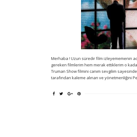
Merhaba ! Uzun süredir film izleyememenin ac
gereken filmlerim hem merak ettiklerim o kadar
Truman Show filmini canım sevgilim sayesinde iz
tarafından kaleme alınan ve yönetmenliğini Pet