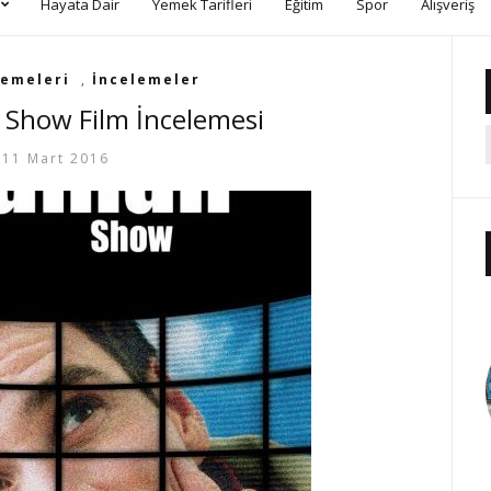
Hayata Dair
Yemek Tarifleri
Eğitim
Spor
Alışveriş
lemeleri
,
İncelemeler
Show Film İncelemesi
11 Mart 2016