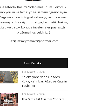
Gazatecilik Bölümü'nden mezunum. Editörlük
yapıyorum ve temel yoga uzmanı öğrencisiyim.
Yoga yapmayı, fotoğraf çekmeyi, gezmeyi, yazı
yazmayı çok seviyorum. Yoga, kozmetik, bakım,
kitap ve birçok konuda incelemeler paylaştığım
bloğuma hoş geldiniz :)
İletişim:
mrymmavci@hotmail.com
Son Yazılar
10 Mart 2026
Koleksiyonerlerin Gözdesi:
Kuka, Kehribar, Ağaç ve Katalin
Tesbihler
10 Mart 2026
The Sims 4 & Custom Content