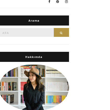
Arama
Ara:
Ara
Hakkımda