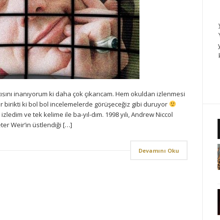
ısını inanıyorum ki daha çok çıkarıcam. Hem okuldan izlenmesi
 birikti ki bol bol incelemelerde görüşeceğiz gibi duruyor
ledim ve tek kelime ile ba-yıl-dım. 1998 yılı, Andrew Niccol
er Weir’in üstlendiği […]
Devamını Oku