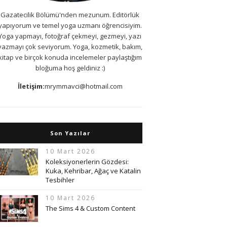
Gazatecilik Bölümü'nden mezunum. Editörlük
yapıyorum ve temel yoga uzmanı öğrencisiyim.
Yoga yapmayı, fotoğraf çekmeyi, gezmeyi, yazı
yazmayı çok seviyorum. Yoga, kozmetik, bakım,
kitap ve birçok konuda incelemeler paylaştığım
bloğuma hoş geldiniz :)
İletişim:
mrymmavci@hotmail.com
Son Yazılar
10 Mart 2026
Koleksiyonerlerin Gözdesi:
Kuka, Kehribar, Ağaç ve Katalin
Tesbihler
10 Mart 2026
The Sims 4 & Custom Content