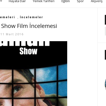
Hayata Dair
Yemek Tarifleri
Eğitim
Spor
Alışveriş
lemeleri
,
İncelemeler
Show Film İncelemesi
11 Mart 2016