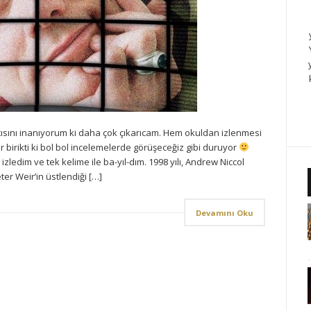
ısını inanıyorum ki daha çok çıkarıcam. Hem okuldan izlenmesi
 birikti ki bol bol incelemelerde görüşeceğiz gibi duruyor
ledim ve tek kelime ile ba-yıl-dım. 1998 yılı, Andrew Niccol
er Weir’in üstlendiği […]
Devamını Oku