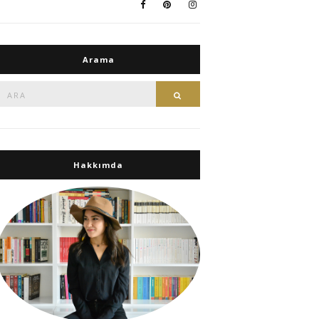
Arama
Ara:
Ara
Hakkımda