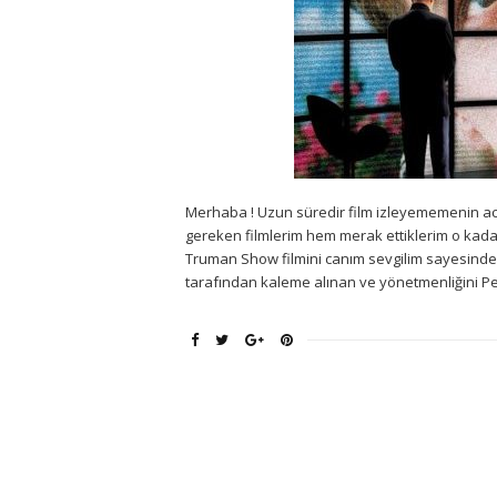
Merhaba ! Uzun süredir film izleyememenin ac
gereken filmlerim hem merak ettiklerim o kadar
Truman Show filmini canım sevgilim sayesinde iz
tarafından kaleme alınan ve yönetmenliğini Pet