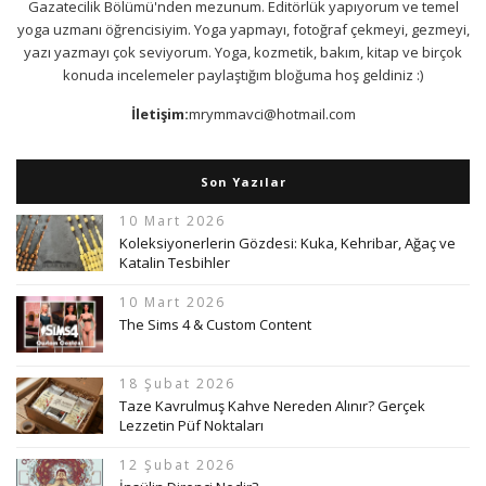
Gazatecilik Bölümü'nden mezunum. Editörlük yapıyorum ve temel
yoga uzmanı öğrencisiyim. Yoga yapmayı, fotoğraf çekmeyi, gezmeyi,
yazı yazmayı çok seviyorum. Yoga, kozmetik, bakım, kitap ve birçok
konuda incelemeler paylaştığım bloğuma hoş geldiniz :)
İletişim:
mrymmavci@hotmail.com
Son Yazılar
10 Mart 2026
Koleksiyonerlerin Gözdesi: Kuka, Kehribar, Ağaç ve
Katalin Tesbihler
10 Mart 2026
The Sims 4 & Custom Content
18 Şubat 2026
Taze Kavrulmuş Kahve Nereden Alınır? Gerçek
Lezzetin Püf Noktaları
12 Şubat 2026