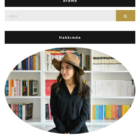
Arama
Ara:
Ara
Hakkımda