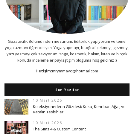
Gazatecilik Bölümü'nden mezunum. Editörlük yapıyorum ve temel
yoga uzmanı öğrencisiyim. Yoga yapmayı, fotoğraf çekmeyi, gezmeyi,
yazı yazmayı çok seviyorum. Yoga, kozmetik, bakım, kitap ve birçok
konuda incelemeler paylaştığım bloğuma hoş geldiniz :)
İletişim:
mrymmavci@hotmail.com
Son Yazılar
10 Mart 2026
Koleksiyonerlerin Gözdesi: Kuka, Kehribar, Ağaç ve
Katalin Tesbihler
10 Mart 2026
The Sims 4 & Custom Content