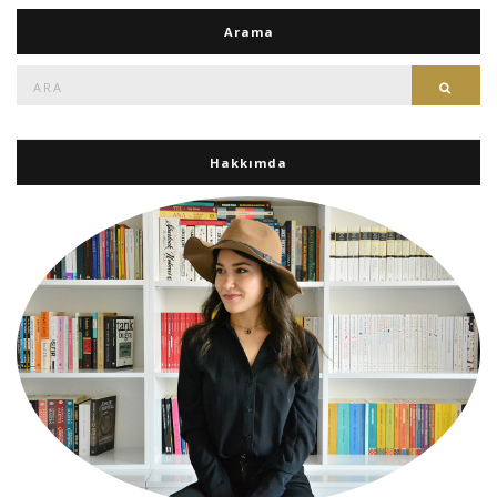
Arama
Ara:
Ara
Hakkımda