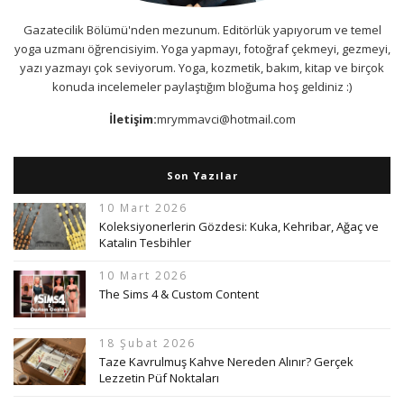
Gazatecilik Bölümü'nden mezunum. Editörlük yapıyorum ve temel
yoga uzmanı öğrencisiyim. Yoga yapmayı, fotoğraf çekmeyi, gezmeyi,
yazı yazmayı çok seviyorum. Yoga, kozmetik, bakım, kitap ve birçok
konuda incelemeler paylaştığım bloğuma hoş geldiniz :)
İletişim:
mrymmavci@hotmail.com
Son Yazılar
10 Mart 2026
Koleksiyonerlerin Gözdesi: Kuka, Kehribar, Ağaç ve
Katalin Tesbihler
10 Mart 2026
The Sims 4 & Custom Content
18 Şubat 2026
Taze Kavrulmuş Kahve Nereden Alınır? Gerçek
Lezzetin Püf Noktaları